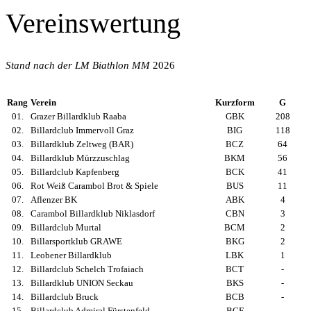
Vereinswertung
Stand nach der LM Biathlon MM
2026
Rang
Verein
Kurzform
G
01.
Grazer Billardklub Raaba
GBK
208
02.
Billardclub Immervoll Graz
BIG
118
03.
Billardklub Zeltweg (BAR)
BCZ
64
04.
Billardklub Mürzzuschlag
BKM
56
05.
Billardclub Kapfenberg
BCK
41
06.
Rot Weiß Carambol Brot & Spiele
BUS
11
07.
Aflenzer BK
ABK
4
08.
Carambol Billardklub Niklasdorf
CBN
3
09.
Billardclub Murtal
BCM
2
10.
Billarsportklub GRAWE
BKG
2
11.
Leobener Billardklub
LBK
1
12.
Billardclub Schelch Trofaiach
BCT
-
13.
Billardklub UNION Seckau
BKS
-
14.
Billardclub Bruck
BCB
-
15.
Billardclub Admiral Fürstenfeld
BCF
-